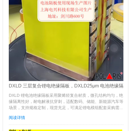
DXLD 三层复合锂电绝缘隔板，DXLD25μm 电池绝缘隔
DXLD 锂电池绝缘隔板采用聚烯烃复合材质，微孔结构均匀，绝
缘隔离性好，耐电解液抗穿刺，适配数码、储能、新能源汽车等
场景，支持规格定制，现货充足，可满足锂电模组配套采购需...
阅读详情