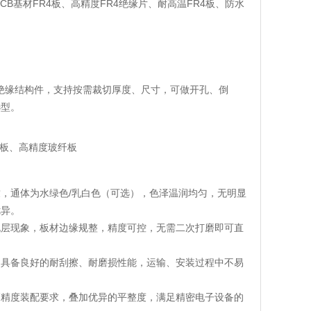
PCB基材FR4板、高精度FR4绝缘片、耐高温FR4板、防水
板式绝缘结构件，支持按需裁切厚度、尺寸，可做开孔、倒
选型。
缘板、高精度玻纤板
，通体为水绿色/乳白色（可选），色泽温润均匀，无明显
优异。
脱层现象，板材边缘规整，精度可控，无需二次打磨即可直
，具备良好的耐刮擦、耐磨损性能，运输、安装过程中不易
高精度装配要求，叠加优异的平整度，满足精密电子设备的