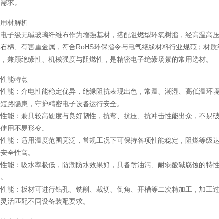
配需求。
心用材解析
用电子级无碱玻璃纤维布作为增强基材，搭配阻燃型环氧树脂，经高温高
石棉、有害重金属，符合RoHS环保指令与电气绝缘材料行业规范；材
减，兼顾绝缘性、机械强度与阻燃性，是精密电子绝缘场景的常用选材。
品性能特点
缘性能：介电性能稳定优异，绝缘阻抗表现出色，常温、潮湿、高低温环
、短路隐患，守护精密电子设备运行安全。
学性能：兼具较高硬度与良好韧性，抗弯、抗压、抗冲击性能出众，不易
期使用不易形变。
燃性能：适用温度范围宽泛，常规工况下可保持各项性能稳定，阻燃等级
火安全性高。
湿性能：吸水率极低，防潮防水效果好，具备耐油污、耐弱酸碱腐蚀的特
变。
配性能：板材可进行钻孔、铣削、裁切、倒角、开槽等二次精加工，加工
，灵活匹配不同设备装配要求。