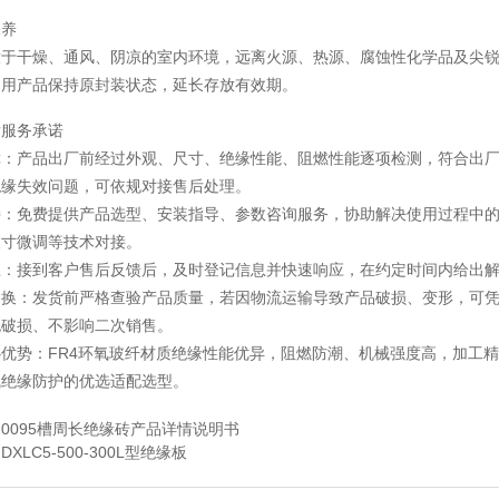
保养
放于干燥、通风、阴凉的室内环境，远离火源、热源、腐蚀性化学品及尖
启用产品保持原封装状态，延长存放有效期。
后服务承诺
障：产品出厂前经过外观、尺寸、绝缘性能、阻燃性能逐项检测，符合出
绝缘失效问题，可依规对接售后处理。
持：免费提供产品选型、安装指导、参数咨询服务，协助解决使用过程中
尺寸微调等技术对接。
应：接到客户售后反馈后，及时登记信息并快速响应，在约定时间内给出
退换：发货前严格查验产品质量，若因物流运输导致产品破损、变形，可
无破损、不影响二次销售。
优势：FR4环氧玻纤材质绝缘性能优异，阻燃防潮、机械强度高，加工
气绝缘防护的优选适配选型。
：
0095槽周长绝缘砖产品详情说明书
：
DXLC5-500-300L型绝缘板