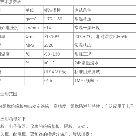
心技术参数表
目
单位
标准指标
测试条件
g/cm³
1.70-1.80
常温常压
向介电强度
kV/mm
≥14
常温干燥环境
阻率
Ω·m
≥1×10¹³
23℃±2℃，相对湿度50±5%
度
MPa
≥320
常温状态
用温度
℃
-50~130
常规工况
%
≤0.12
24h常温浸水
能
——
UL94 V-0级
标准阻燃测试
数
——
≤4.5
1MHz频率下
品适用范围
.FR4阻燃绝缘板凭借稳定绝缘、高精度、阻燃防潮的特性，广泛应用于电
体应用领域如下：
路板、电子仪器、仪表的绝缘垫板、隔板、支架；
开关柜、配电柜、变频器的绝缘分隔片、母线挡板；