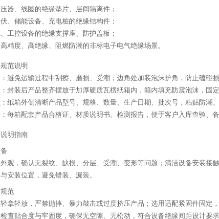
变压器、线圈的绝缘垫片、层间隔离件；
光伏、储能设备、充电桩的绝缘结构件；
械、工控设备的绝缘支撑座、防护盖板；
要高精度、高绝缘、阻燃防潮的非标电子电气绝缘场景。
装规范说明
护：避免运输过程中刮擦、磨损、受潮；边角处加装泡沫护角，防止磕碰
定：封装后产品整齐摆放于加厚硬质瓦楞纸箱内，箱内填充防震泡沫，固
识：纸箱外侧清晰产品型号、规格、数量、生产日期、批次号，粘贴防潮
件：每箱配套产品合格证、材质说明书、检测报告，便于客户入库查验、
用说明指南
准备
品外观，确认无裂纹、缺损、分层、受潮、变形等问题；清洁设备安装接
寸与安装位置，避免错装、漏装。
作规范
程轻拿轻放，严禁抛摔、暴力敲击或过度挤压产品；选用适配紧固件固定
后检查贴合度与牢固度，确保无空隙、无松动，符合设备绝缘间距设计要