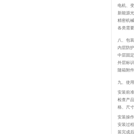
电机、
新能源
精密机
各类需
八、包
内层防
中层固
外层标
随箱附
九、使
安装前
检查产
格、尺
安装操
安装过
装完成