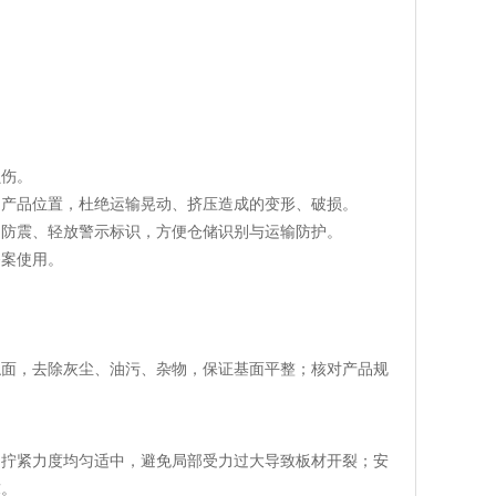
损伤。
定产品位置，杜绝运输晃动、挤压造成的变形、破损。
、防震、轻放警示标识，方便仓储识别与运输防护。
备案使用。
触面，去除灰尘、油污、杂物，保证基面平整；核对产品规
，拧紧力度均匀适中，避免局部受力过大导致板材开裂；安
求。