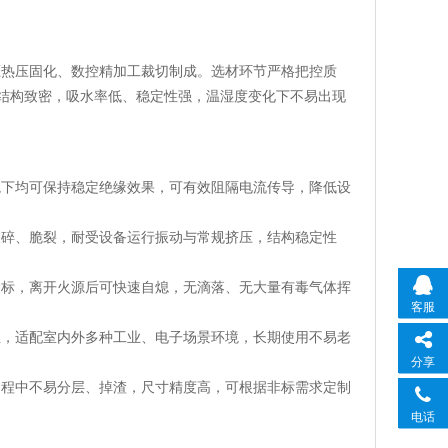
压热压固化、数控精加工裁切制成。选材环节严格把控质
质结构致密，吸水率低、稳定性强，温湿度变化下不易出现
境下均可保持稳定绝缘效果，可有效阻隔电流传导，降低设
破碎、脆裂，耐受设备运行振动与常规挤压，结构稳定性
达标，离开火源后可快速自熄，无滴落、无大量有毒气体挥
客服
性，适配室内外多种工业、电子场景环境，长期使用不易老
分享
过程中不易分层、掉渣，尺寸精度高，可根据非标需求定制
电话