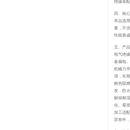
绝缘装
四、核
本品选
量，不含
性能衰
五、产
电气绝
备漏电
机械力
强，长
耐热阻
发，防
耐候耐
化、霉
加工适
异形件