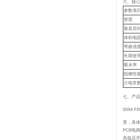
六、核
参数项
密度
垂直层
体积电
弯曲强
长期使
吸水率
阻燃性
介电常
七、产
0094
景，具
PCB电
高低压