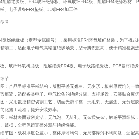
.FR4阻燃绝缘板、FR4玻纤绝缘板、环氧玻纤FR4板、阻燃FR4绝缘板材、
缘板、电子设备FR4垫板、非标FR4加工件
品型号
号
.FR4阻燃绝缘板（定型专属编号），采用标准FR4环氧玻纤材质，为平
形精加工，适配电子电气高精度绝缘场景，型号辨识度高，便于精准检索
称
氧板、玻纤环氧树脂板、阻燃绝缘FR4板、电子线路绝缘板、PCB基材绝
品细节
观图：产品呈标准平板结构，版型平整无翘曲、无变形，板材厚度均匀一致
斑驳痕迹，适配各类电子、电气设备的绝缘分隔、支撑场景，安装贴合度
节图：采用数控精密切割工艺，切面光滑平整，无毛刺、无崩边、无分层
，简化施工流程，提升安装效率。
节图：板材表面致密光洁，无气泡、无针孔、无杂质夹杂，触感平滑细腻
痕、破损，全程保留完整外观与绝缘性能。
测细节图：板材厚度公差小，整体厚薄均匀，无局部厚薄不均问题，适配