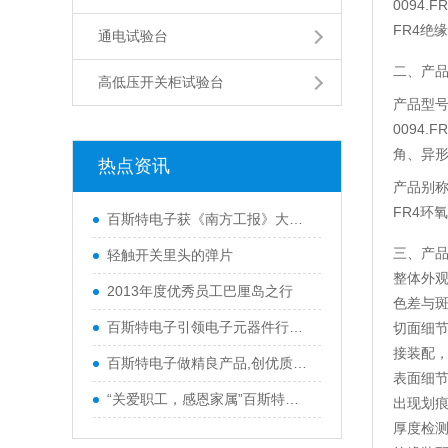
0094
FR4绝
通电试验台
二、产
高低压开关柜试验台
产品型
0094
角、异
热点资讯
产品别
FR4环
百斯特电子获《南方工报》大篇幅报
三、产
轻触开关里头的弹片
整体外
2013年度优秀员工巴厘岛之行
色差与
百斯特电子引领电子元器件行业,产品
切面细
接装配
百斯特电子做精良产品,创优质品牌
表面细
“关爱职工，感恩家属”百斯特优秀
出现划
厚度检