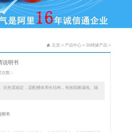
主页
>
产品中心
>
30绝缘产品
>
情说明书
览次数：
、抗热震稳定，适配槽体周长结构，有效阻断漏电、隔
说明书