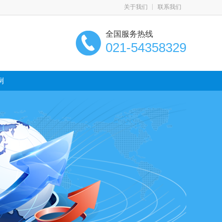
关于我们
联系我们
全国服务热线
021-54358329
例