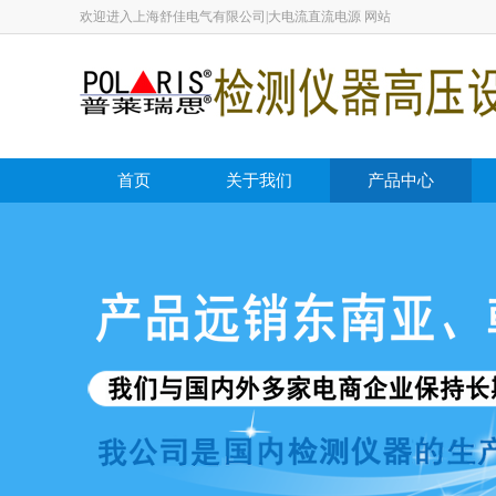
欢迎进入上海舒佳电气有限公司|大电流直流电源 网站
首页
关于我们
产品中心