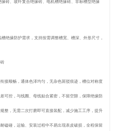
型绝缘砖、玻纤复合绝缘砖、电机槽绝缘砖、非标槽型绝缘
、线槽绝缘防护需求，支持按需调整槽宽、槽深、外形尺寸，
缘砖
座衔接顺畅，通体色泽均匀，无杂色斑驳痕迹，槽位对称度
公差可控，与线圈、母线贴合紧密，不留空隙，保障绝缘防
缘规整，无需二次打磨即可直接装配，减少施工工序，提升
、耐磕碰，运输、安装过程中不易出现表皮破损，全程保留