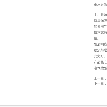
重压导
十、售
质量保
况使用
技术支
接。
售后响
物流与
品完好
产品核
电气槽
上一篇
下一篇