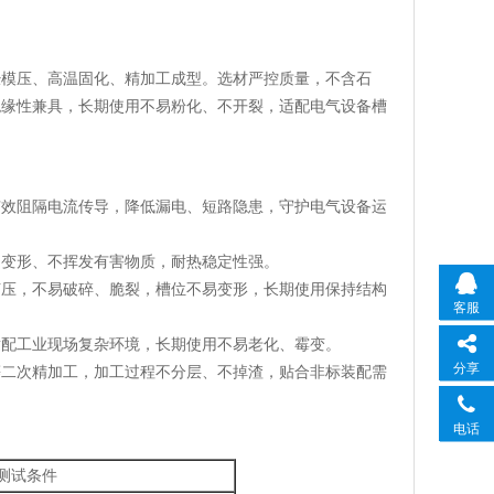
经模压、高温固化、精加工成型。选材严控质量，不含石
绝缘性兼具，长期使用不易粉化、不开裂，适配电气设备槽
有效阻隔电流传导，降低漏电、短路隐患，守护电气设备运
不变形、不挥发有害物质，耐热稳定性强。
挤压，不易破碎、脆裂，槽位不易变形，长期使用保持结构
客服
适配工业现场复杂环境，长期使用不易老化、霉变。
分享
等二次精加工，加工过程不分层、不掉渣，贴合非标装配需
电话
测试条件