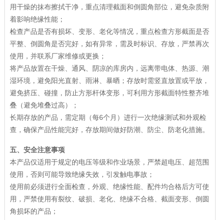
用干燥的抹布擦拭干净，重点清理截面和倒圆角部位，避免杂质附
着影响绝缘性能；
检查产品是否有损坏、变形、老化等情况，重点检查方形截面是否
平整、倒圆角是否完好，如有异常，需及时标识、存放，严禁再次
使用，并联系厂家维修或更换；
将产品放置在干燥、通风、阴凉的库房内，远离带电体、热源、潮
湿环境，避免阳光直射、雨淋、暴晒；存放时需竖直放置或平放，
避免挤压、碰撞，防止方形杆体变形，可利用方形截面特性整齐堆
叠（避免堆叠过高）；
长期存放的产品，需定期（每6个月）进行一次绝缘测试和外观检
查，确保产品性能完好，存放期间做好防潮、防尘、防老化措施。
五、安全注意事项
本产品仅适用于规定的电压等级和作业场景，严禁超电压、超范围
使用，否则可能导致绝缘失效，引发触电事故；
使用前必须进行全面检查，外观、绝缘性能、配件均合格后方可使
用，严禁使用有裂纹、破损、老化、绝缘不合格、截面变形、倒圆
角损坏的产品；