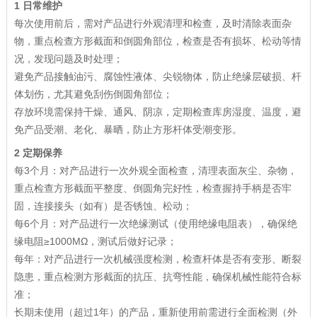
1 日常维护
每次使用前后，需对产品进行外观清理和检查，及时清除表面杂
物，重点检查方形截面和倒圆角部位，检查是否有损坏、松动等情
况，发现问题及时处理；
避免产品接触油污、腐蚀性液体、尖锐物体，防止绝缘层破损、杆
体划伤，尤其避免刮伤倒圆角部位；
存放环境需保持干燥、通风、阴凉，定期检查库房湿度、温度，避
免产品受潮、老化、暴晒，防止方形杆体受潮变形。
2 定期保养
每3个月：对产品进行一次外观全面检查，清理表面灰尘、杂物，
重点检查方形截面平整度、倒圆角完好性，检查握持手柄是否牢
固，连接接头（如有）是否锈蚀、松动；
每6个月：对产品进行一次绝缘测试（使用绝缘电阻表），确保绝
缘电阻≥1000MΩ，测试后做好记录；
每年：对产品进行一次机械强度检测，检查杆体是否有变形、断裂
隐患，重点检测方形截面的抗压、抗弯性能，确保机械性能符合标
准；
长期未使用（超过1年）的产品，重新使用前需进行全面检测（外