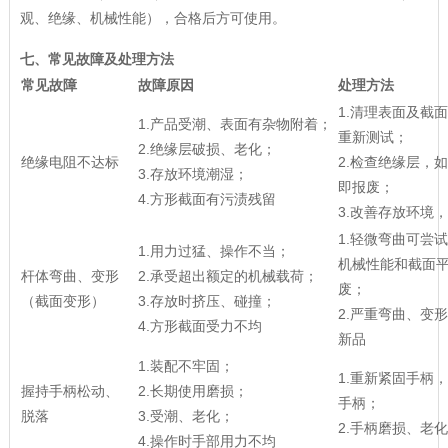
观、绝缘、机械性能），合格后方可使用。
七、常见故障及处理方法
常见故障
故障原因
处理方法
1.清理表面及截
1.产品受潮、表面有杂物附着；
重新测试；
2.绝缘层破损、老化；
绝缘电阻不达标
2.检查绝缘层，
3.存放环境潮湿；
即报废；
4.方形截面有污渍残留
3.改善存放环境
1.轻微弯曲可尝
1.用力过猛、操作不当；
机械性能和截面
杆体弯曲、变形
2.承受超出额定的机械载荷；
废；
（截面变形）
3.存放时挤压、碰撞；
2.严重弯曲、变
4.方形截面受力不均
新品
1.装配不牢固；
1.重新紧固手柄
握持手柄松动、
2.长期使用磨损；
手柄；
脱落
3.受潮、老化；
2.手柄磨损、老
4.操作时手部用力不均