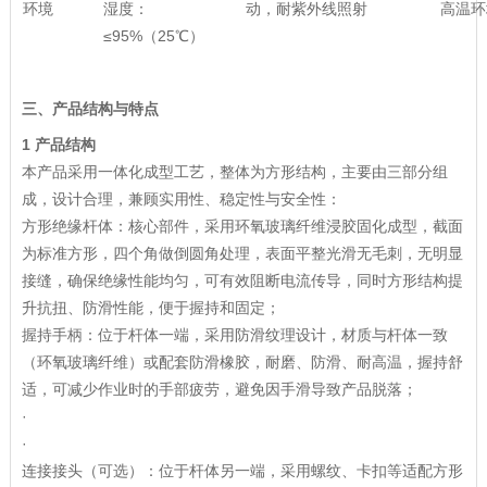
环境
湿度：
动，耐紫外线照射
高温环
≤95%（25℃）
三、产品结构与特点
1 产品结构
本产品采用一体化成型工艺，整体为方形结构，主要由三部分组
成，设计合理，兼顾实用性、稳定性与安全性：
方形绝缘杆体：核心部件，采用环氧玻璃纤维浸胶固化成型，截面
为标准方形，四个角做倒圆角处理，表面平整光滑无毛刺，无明显
接缝，确保绝缘性能均匀，可有效阻断电流传导，同时方形结构提
升抗扭、防滑性能，便于握持和固定；
握持手柄：位于杆体一端，采用防滑纹理设计，材质与杆体一致
（环氧玻璃纤维）或配套防滑橡胶，耐磨、防滑、耐高温，握持舒
适，可减少作业时的手部疲劳，避免因手滑导致产品脱落；
·
·
连接接头（可选）：位于杆体另一端，采用螺纹、卡扣等适配方形