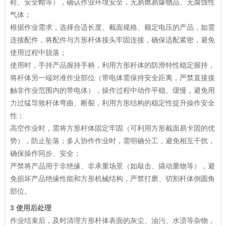
鞋、安全帽等），确认作业环境安全，无易燃易爆物品、无腐蚀性
气体；
根据作业需求，选择合适长度、截面规格、额定电压的产品，如需
连接配件，将配件与方形杆体接头牢固连接，确保适配紧密，避免
使用过程中脱落；
使用时，手持产品握持手柄，利用方形杆体的防滑特性稳定握持，
将杆体另一端对准作业部位（带电体需保持安全距离，严禁直接接
触非作业范围内的带电体），操作过程中动作平稳、缓慢，避免用
力过猛导致杆体弯曲、断裂，利用方形结构的稳定性提升操作安全
性；
高空作业时，需将方形杆体固定牢固（可利用方形截面易卡固的优
势），防止坠落；多人协作作业时，需明确分工，避免相互干扰，
确保操作同步、安全；
严禁将产品用于非绝缘、非承重场景（如敲击、撬动重物等），避
免损坏产品绝缘性能和方形机械结构，严禁打磨、切割杆体倒圆角
部位。
3 使用后处理
作业结束后，及时清理方形杆体表面的灰尘、油污、水渍等杂物，