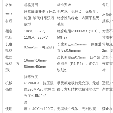
名称
规格范围
标准要求
备注
环氧玻璃纤维（环氧
无气泡、无裂纹、无杂质，
产品
材质耐
树脂+玻璃纤维浸渍
绝缘性能稳定，表面平整无
材质
据客户
成型）
毛刺
额定
10kV、35kV、
绝缘电阻≥1000MΩ（20℃，
对应不
电压
110kV、220kV
50Hz）
寸略有
长度
长度偏差≤±2mm/m，截面垂
常规规
0.5m-5m（可定制）
规格
直度≤0.5mm/m
2m、
截面
边长偏差≤±0.3mm，四个角
适配不
16mm×16mm-
规格（方
倒圆角（R1-R2），避免尖
连接需
50mm×50mm
形）
锐划伤
棒
抗弯强度
机械
≥120MPa，抗压强
承受额定载荷无变形、无断
适配户
强度
度≥90MPa，抗冲击
裂，方形结构抗扭性能优异
杂作业
强度≥15kJ/m²
温
使用
度：-40℃~+120℃，
无腐蚀性气体、无剧烈震
禁止在