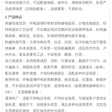
杆体的连接方式，可适配接地线、操作头、测电笔等配件，拓宽产
品使用场景（定制款配备），连接紧密，不易松动。
2 产品特点
绝缘性能优异：环氧玻璃纤维材质绝缘电阻高、介电性能稳定，经
特殊固化工艺处理，可在额定电压范围内安全隔离带电体，杜绝漏
电风险，耐高温、抗老化，长期使用绝缘性能不衰减；
机械性能可靠：方形结构抗弯、抗压、抗扭、抗冲击能力优于圆形
绝缘棒，杆体强度高，可承受一定的机械载荷，适应高空作业、户
外作业、复杂承重等工况，不易变形、断裂、打滑；
加工精度高：采用精密成型、切割、打磨设备，截面尺寸均匀，边
长偏差小，倒圆角光滑，表面平整，握持舒适，连接接头（如有）
配合紧密，操作便捷，方形结构易固定，适配多种作业场景；
耐用性强：环氧玻璃纤维材质耐磨损、耐高低温、抗腐蚀、耐紫外
线，可长期在恶劣环境下使用，使用寿命长（较普通绝缘棒延长1-
2年），无需频繁更换；
通用性广：适配不同电压等级、不同作业场景，可根据客户需求定
制长度、截面尺寸、连接接头类型，满足多样化使用需求，尤其适
合需要稳定握持、固定操作的作业场景。