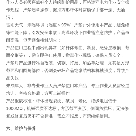
作业人员必须穿戴好个人绝缘防护用品，严格遵守电力作业安全操
作规程，严禁违章操作，握持方形杆体时需确保手部干燥、无油
污；
雷雨天气、潮湿环境（湿度＞95%）严禁户外使用本产品，避免绝
缘性能下降，引发安全事故；高温环境下作业需注意防护，产品虽
耐高温，但需避免接触明火；
产品使用过程中如出现异常（如杆体弯曲、断裂、绝缘层破损、截
面变形等），需立即停止使用，撤离作业现场，确保人员安全；
严禁对产品进行私自改装、切割、打磨、加热等处理，尤其是方形
截面和倒圆角部位，否则会破坏产品绝缘结构和机械强度，导致产
品失效；
未成年人、非专业作业人员严禁使用本产品，专业作业人员需经过
培训、考核合格后，方可上岗操作；
产品报废标准：杆体出现裂纹、破损、老化，绝缘电阻低于
1000MΩ，机械强度不达标，方形截面变形、倒圆角损坏，无法修
复或修复后仍不符合标准，需立即报废，严禁继续使用。
六、维护与保养