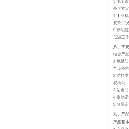
3.电子
备尺寸
4.工业
复杂工
5.新能
低温工
八、主
结合产
1.绝缘
气设备
2.结构
易松动
3.边角
4.定制
5.分隔
九、产
产品基