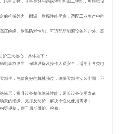
护、结构支撑，具备良好的绝缘性能和加工性能，可根据设
一定的机械外力，耐温、耐腐性能优良，适配工业生产中的
备高压绝缘、耐温防潮性能，可适配新能源设备的户外、高
防护三大核心，具体如下：
、触电事故发生，保障设备及操作人员安全，适用于各类电
部零部件，凭借良好的机械强度，确保零部件安装牢固，不
穿绝缘层，提升设备整体绝缘性能，延长设备使用寿命；
殊场景的绝缘、支撑及防护，解决个性化使用需求；
结构更规整，便于后期维护、检修。