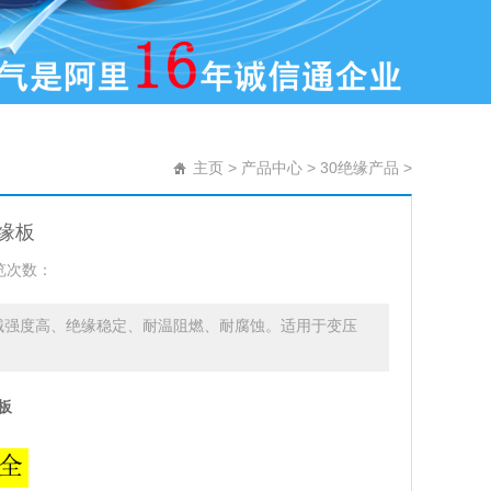
主页
>
产品中心
>
30绝缘产品
>
绝缘板
览次数：
，机械强度高、绝缘稳定、耐温阻燃、耐腐蚀。适用于变压
板