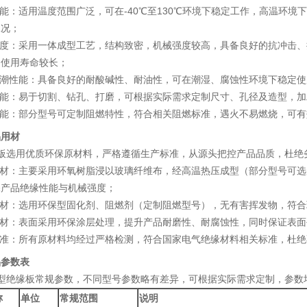
性能：适用温度范围广泛，可在-40℃至130℃环境下稳定工作，高温环
工况；
强度：采用一体成型工艺，结构致密，机械强度较高，具备良好的抗冲击
，使用寿命较长；
防潮性能：具备良好的耐酸碱性、耐油性，可在潮湿、腐蚀性环境下稳定
性能：易于切割、钻孔、打磨，可根据实际需求定制尺寸、孔径及造型，
性能：部分型号可定制阻燃特性，符合相关阻燃标准，遇火不易燃烧，可
品用材
缘板选用优质环保原材料，严格遵循生产标准，从源头把控产品品质，杜绝
基材：主要采用环氧树脂浸以玻璃纤维布，经高温热压成型（部分型号可选
保产品绝缘性能与机械强度；
用材：选用环保型固化剂、阻燃剂（定制阻燃型号），无有害挥发物，符
用材：表面采用环保涂层处理，提升产品耐磨性、耐腐蚀性，同时保证表
标准：所有原材料均经过严格检测，符合国家电气绝缘材料相关标准，杜
品参数表
L型绝缘板常规参数，不同型号参数略有差异，可根据实际需求定制，参数
称
单位
常规范围
说明