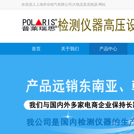
欢迎进入上海舒佳电气有限公司|大电流直流电源 网站
首页
关于我们
产品中心