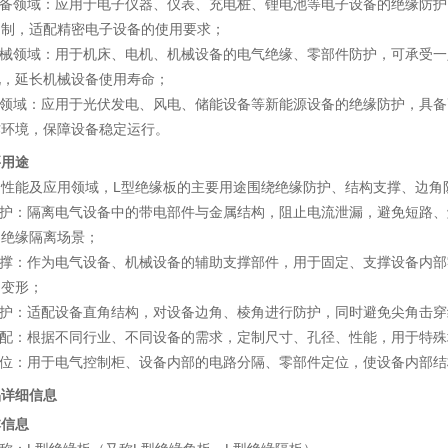
设备领域：应用于电子仪器、仪表、充电桩、锂电池等电子设备的绝缘防
定制，适配精密电子设备的使用要求；
机械领域：用于机床、电机、机械设备的电气绝缘、零部件防护，可承受
况，延长机械设备使用寿命；
源领域：应用于光伏发电、风电、储能设备等新能源设备的绝缘防护，具
作环境，保障设备稳定运行。
要用途
品性能及应用领域，L型绝缘板的主要用途围绕绝缘防护、结构支撑、边角
防护：隔离电气设备中的带电部件与金属结构，阻止电流泄漏，避免短路
的绝缘隔离场景；
支撑：作为电气设备、机械设备的辅助支撑部件，用于固定、支撑设备内
、变形；
防护：适配设备直角结构，对设备边角、棱角进行防护，同时避免尖角击
适配：根据不同行业、不同设备的需求，定制尺寸、孔径、性能，用于特
定位：用于电气控制柜、设备内部的电路分隔、零部件定位，使设备内部
品详细信息
本信息