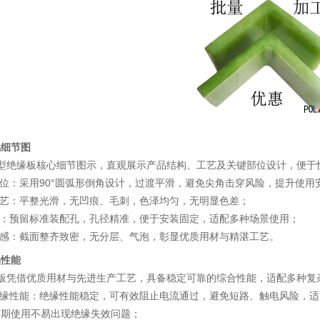
品细节图
L型绝缘板核心细节图示，直观展示产品结构、工艺及关键部位设计，便于
部位：采用90°圆弧形倒角设计，过渡平滑，避免尖角击穿风险，提升使用
工艺：平整光滑，无凹痕、毛刺，色泽均匀，无明显色差；
孔：预留标准装配孔，孔径精准，便于安装固定，适配多种场景使用；
质感：截面整齐致密，无分层、气泡，彰显优质用材与精湛工艺。
品性能
缘板凭借优质用材与先进生产工艺，具备稳定可靠的综合性能，适配多种复
绝缘性能：绝缘性能稳定，可有效阻止电流通过，避免短路、触电风险，
长期使用不易出现绝缘失效问题；