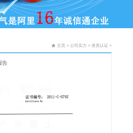
主页
>
公司实力
>
资质认证
>
报告