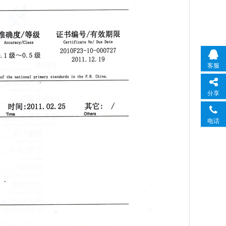
客服
分享
电话