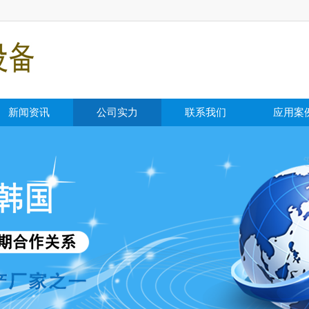
新闻资讯
公司实力
联系我们
应用案