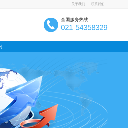
关于我们
联系我们
全国服务热线
021-54358329
例