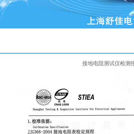
接地电阻测试仪检测