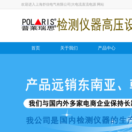
欢迎进入上海舒佳电气有限公司|大电流直流电源 网站
首页
关于我们
产品中心