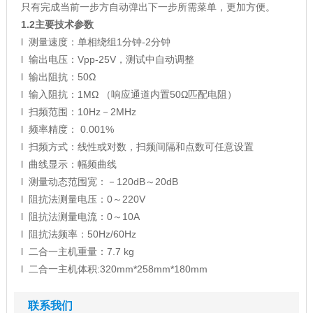
只有完成当前一步方自动弹出下一步所需菜单，更加方便。
1.2
主要技术参数
l 测量速度：单相绕组1分钟-2分钟
l 输出电压：Vpp-25V，测试中自动调整
l 输出阻抗：50Ω
l 输入阻抗：1MΩ （响应通道内置50Ω匹配电阻）
l 扫频范围：10Hz－2MHz
l 频率精度： 0.001%
l 扫频方式：线性或对数，扫频间隔和点数可任意设置
l 曲线显示：幅频曲线
l 测量动态范围宽：－120dB～20dB
l 阻抗法测量电压：0～220V
l 阻抗法测量电流：0～10A
l 阻抗法频率：50Hz/60Hz
l 二合一主机重量：7.7 kg
l 二合一主机体积:320mm*258mm*180mm
联系我们