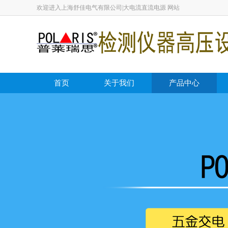
欢迎进入上海舒佳电气有限公司|大电流直流电源 网站
首页
关于我们
产品中心