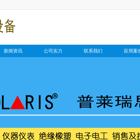
新闻资讯
公司实力
联系我们
应用案