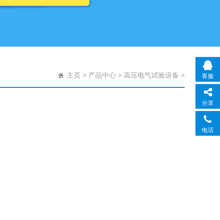
主页
>
产品中心
>
高压电气试验设备
>
客服
分享
电话