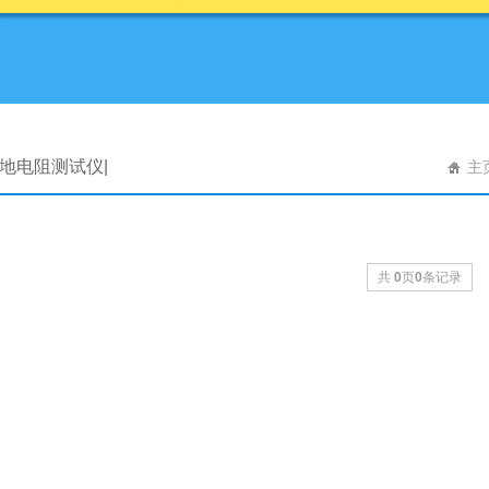
接地电阻测试仪|
主
共
0
页
0
条记录