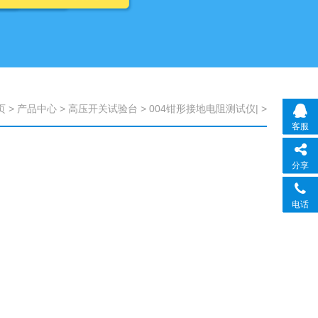
页
>
产品中心
>
高压开关试验台
>
004钳形接地电阻测试仪|
>
客服
分享
电话