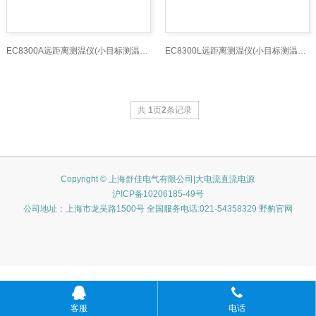
EC8300A远距离测温仪(小目标测温仪、300°75米）_远
EC8300L远距离测温仪(小目标测温仪、300°35米）_远
共
1
页
2
条记录
Copyright © 上海舒佳电气有限公司|大电流直流电源
沪ICP备10206185-49号
公司地址：上海市龙吴路1500号 全国服务电话:021-54358329 野豹官网
客服
电话