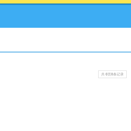
共
0
页
0
条记录