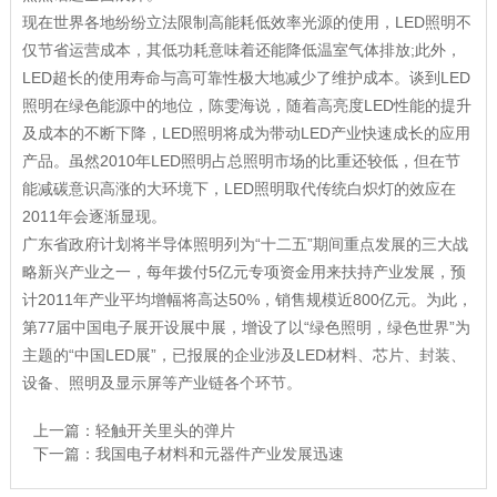
现在世界各地纷纷立法限制高能耗低效率光源的使用，LED照明不
仅节省运营成本，其低功耗意味着还能降低温室气体排放;此外，
LED超长的使用寿命与高可靠性极大地减少了维护成本。谈到LED
照明在绿色能源中的地位，陈雯海说，随着高亮度LED性能的提升
及成本的不断下降，LED照明将成为带动LED产业快速成长的应用
产品。虽然2010年LED照明占总照明市场的比重还较低，但在节
能减碳意识高涨的大环境下，LED照明取代传统白炽灯的效应在
2011年会逐渐显现。
广东省政府计划将半导体照明列为“十二五”期间重点发展的三大战
略新兴产业之一，每年拨付5亿元专项资金用来扶持产业发展，预
计2011年产业平均增幅将高达50%，销售规模近800亿元。为此，
第77届中国电子展开设展中展，增设了以“绿色照明，绿色世界”为
主题的“中国LED展”，已报展的企业涉及LED材料、芯片、封装、
设备、照明及显示屏等产业链各个环节。
上一篇：
轻触开关里头的弹片
下一篇：
我国电子材料和元器件产业发展迅速