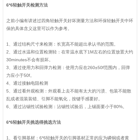
6*6轻触开关检测方法
之前小编有讲述过
四角轻触开关好坏测量方法
和
环保轻触开关中环
保的具体含义
这里可以作为参考。
1、通过结构尺寸来检测：长宽高不能超出承认书的范围。
2、通过水温和位置检测轻：在常温水底下1M左右的位置放置大约
30minutes不会有损坏。
3、通过使用力和回弹力检测：使用力应在260±50f范围内，回弹
力应小于50f。
4、通过接触电阻检测
5、通过看外观检测：外观看上去不能有太大的污渍、包装不能散
乱或者混装装错、引脚不能氧化，按键手感要好。
6、通过沾锡性试验检测：沾锡性试验后，上锡面要小于80%。
6*6轻触开关挑选得挑选方法
1、看引脚基材：6*6轻触开关的引脚基材正常的应为磷铜或者黄