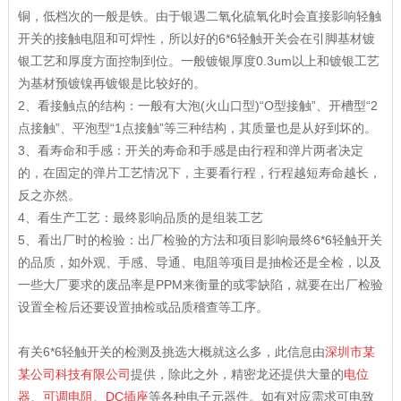
铜，低档次的一般是铁。由于银遇二氧化硫氧化时会直接影响轻触
开关的接触电阻和可焊性，所以好的6*6轻触开关会在引脚基材镀
银工艺和厚度方面控制到位。一般镀银厚度0.3um以上和镀银工艺
为基材预镀镍再镀银是比较好的。
2、看接触点的结构：一般有大泡(火山口型)“O型接触”、开槽型“2
点接触”、平泡型“1点接触”等三种结构，其质量也是从好到坏的。
3、看寿命和手感：开关的寿命和手感是由行程和弹片两者决定
的，在固定的弹片工艺情况下，主要看行程，行程越短寿命越长，
反之亦然。
4、看生产工艺：最终影响品质的是组装工艺
5、看出厂时的检验：出厂检验的方法和项目影响最终6*6轻触开关
的品质，如外观、手感、导通、电阻等项目是抽检还是全检，以及
一些大厂要求的废品率是PPM来衡量的或零缺陷，就要在出厂检验
设置全检后还要设置抽检或品质稽查等工序。
有关6*6轻触开关的检测及挑选大概就这么多，此信息由
深圳市某
某公司科技有限公司
提供，除此之外，精密龙还提供大量的
电位
器
、
可调电阻
、
DC
插
座
等各种电子元器件。如有对应需求可电致