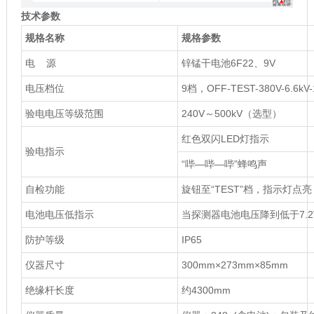
技术参数
规格名称
规格参数
电 源
锌锰干电池6F22、9V
电压档位
9档，OFF-TEST-380V-6.6kV-1
验电电压等级范围
240V～500kV（选型）
红色双闪LED灯指示
验电指示
“哔—哔—哔”蜂鸣声
自检功能
旋钮至“TEST”档，指示灯点亮
电池电压低指示
当探测器电池电压降到低于7.2
防护等级
IP65
仪器尺寸
300mm×273mm×85mm
绝缘杆长度
约4300mm